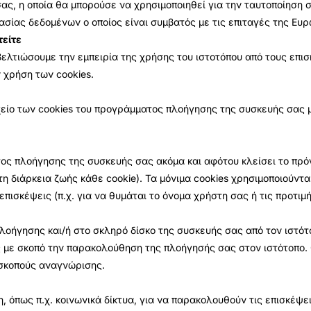
ας, η οποία θα μπορούσε να χρησιμοποιηθεί για την ταυτοποίηση 
ασίας δεδομένων ο οποίος είναι συμβατός με τις επιταγές της Ευ
τείτε
 βελτιώσουμε την εμπειρία της χρήσης του ιστοτόπου από τους επι
 χρήση των cookies.
είο των cookies του προγράμματος πλοήγησης της συσκευής σας μ
ς πλοήγησης της συσκευής σας ακόμα και αφότου κλείσει το πρόγ
 διάρκεια ζωής κάθε cookie). Τα μόνιμα cookies χρησιμοποιούντα
επισκέψεις (π.χ. για να θυμάται το όνομα χρήστη σας ή τις προτι
λοήγησης και/ή στο σκληρό δίσκο της συσκευής σας από τον ιστότ
με σκοπό την παρακολούθηση της πλοήγησής σας στον ιστότοπο. Ο
 σκοπούς αναγνώρισης.
ρη, όπως π.χ. κοινωνικά δίκτυα, για να παρακολουθούν τις επισκέψ